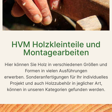
Sonderanfertig
HVM Holzkleinteile und
Montagearbeiten
Wir fertigen gern
Hier können Sie Holz in verschiedenen Größen und
Formen in vielen Ausführungen
individuelle
erwerben. Sonderanfertigungen für Ihr individuelles
Projekt und auch Holzzubehör in jeglicher Art,
Holzarbeiten nach Ihre
können in unseren Kategorien gefunden werden.
Wünschen und Ideen
an.