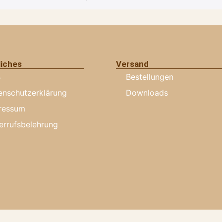
liches
Versand
B
Bestellungen
enschutzerklärung
Downloads
ressum
errufsbelehrung