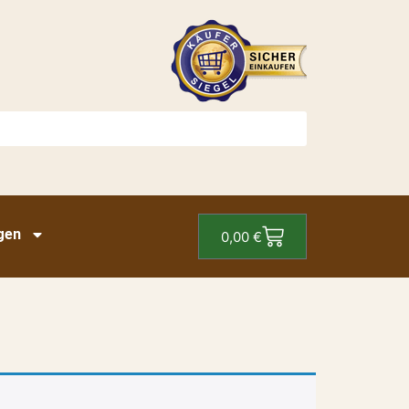
gen
0,00
€