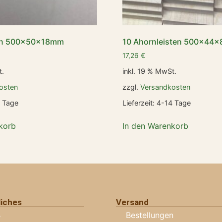
ten 500x50x18mm
10 Ahornleisten 500x44
17,26
€
t.
inkl. 19 % MwSt.
osten
zzgl.
Versandkosten
 Tage
Lieferzeit:
4-14 Tage
korb
In den Warenkorb
liches
Versand
B
Bestellungen