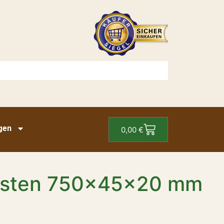
gen
0,00
€
eisten 750x45x20 mm