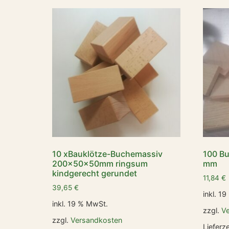
10 xBauklötze-Buchemassiv
100 B
200x50x50mm ringsum
mm
kindgerecht gerundet
11,84
€
39,65
€
inkl. 1
inkl. 19 % MwSt.
zzgl.
V
zzgl.
Versandkosten
Lieferze