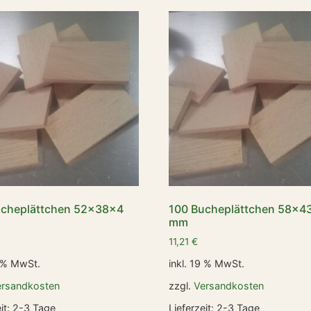
ucheplättchen 52x38x4
100 Bucheplättchen 58x4
mm
11,21
€
9 % MwSt.
inkl. 19 % MwSt.
ersandkosten
zzgl.
Versandkosten
it:
2-3 Tage
Lieferzeit:
2-3 Tage