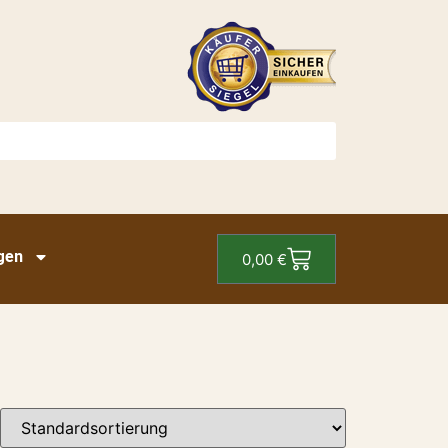
gen
0,00
€