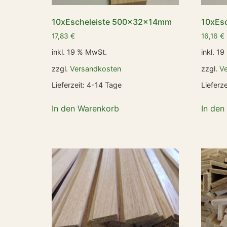
10xEscheleiste 500x32x14mm
10xEs
17,83
€
16,16
€
inkl. 19 % MwSt.
inkl. 1
zzgl.
Versandkosten
zzgl.
V
Lieferzeit:
4-14 Tage
Lieferze
In den Warenkorb
In den