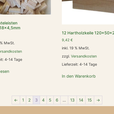
hteleisten
18x4,5mm
12 Hartholzkeile 120x50
9,42
€
9 % MwSt.
inkl. 19 % MwSt.
ersandkosten
zzgl.
Versandkosten
it:
4-14 Tage
Lieferzeit:
4-14 Tage
lesen
In den Warenkorb
←
1
2
3
4
5
6
…
13
14
15
→